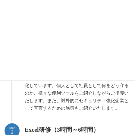
チームビルディング研修（2時間～5時
STEP
1
間）
新入社員・中堅社員・マネージメントクラス等、
別々に行うことをお勧めします。
情報セキュリティ研修
（2時間～3時
STEP
2
間）
テクノロジーの進化にともない、サイバー攻撃も激
化しています。個人として社員として何をどう守る
のか、様々な便利ツールをご紹介しながらご指導い
たします。また、対外的にセキュリティ強化企業と
して宣言するための施策もご紹介いたします。
Excel研修（3時間～6時間）
STEP
3