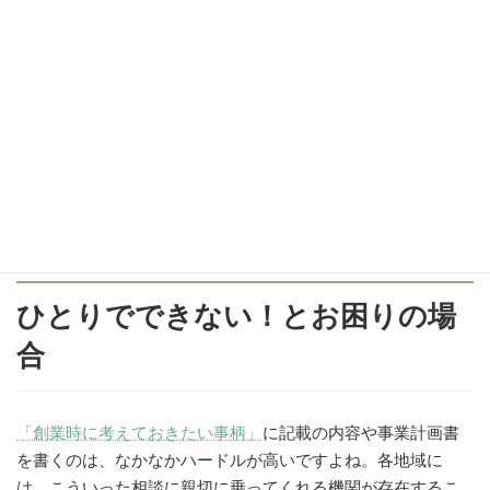
事業計画書は、補助金申請・資金調達には欠かせないもの
で、早い段階で考えることにより、補助金・融資による事
業の発展が見込めます。
事業計画書は、書き方の形式を変えれば「ビジネスプラ
ン」にもなり、ビジネスコンテストに応募することが可能
になります。
ビジネスコンテストには、主催する自治体や企業関係者、
地域の商工会議所や金融機関関係者など多くの方が携わっ
ており、応募すること自体が事業のPRやブランディング
に繋がります。
ひとりでできない！とお困りの場
合
「創業時に考えておきたい事柄」
に記載の内容や事業計画書
を書くのは、なかなかハードルが高いですよね。各地域に
は、こういった相談に親切に乗ってくれる機関が存在するこ